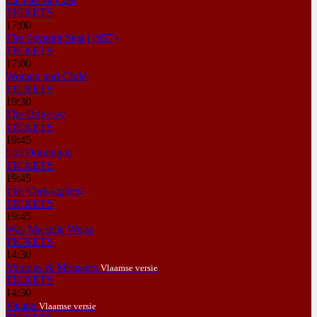
TICKETS
17:00
The Seventh Seal (1957)
TICKETS
17:00
Woman and Child
TICKETS
19:30
The Odyssey
TICKETS
19:45
Los Domingos
TICKETS
19:45
The Christophers
TICKETS
19:45
Was Marielle Weiss
TICKETS
14:30
Minions & Monsters
Vlaamse versie
TICKETS
14:30
Vaiana
Vlaamse versie