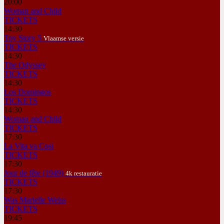
20:00
Woman and Child
TICKETS
14:30
Toy Story 5
Vlaamse versie
TICKETS
14:30
The Odyssey
TICKETS
14:30
Los Domingos
TICKETS
14:30
Woman and Child
TICKETS
17:30
La Vita va Cosi
TICKETS
17:30
Jour de fête (1949)
4k restauratie
TICKETS
17:30
Was Marielle Weiss
TICKETS
19:45