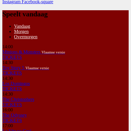
Instagram
Facebook-square
Speelt vandaag
Vandaag
Morgen
Overmorgen
14:00
Minions & Monsters
Vlaamse versie
TICKETS
14:30
Toy Story 5
Vlaamse versie
TICKETS
14:30
Los Domingos
TICKETS
14:30
The Christophers
TICKETS
16:00
The Odyssey
TICKETS
17:00
La Vita va Cosi