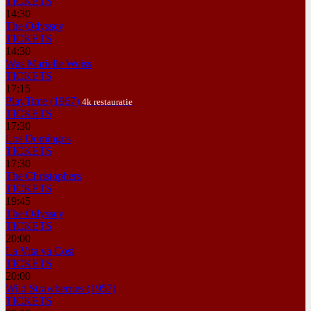
TICKETS
14:30
The Odyssey
TICKETS
14:30
Was Marielle Weiss
TICKETS
17:15
PlayTime (1967)
4k restauratie
TICKETS
17:30
Los Domingos
TICKETS
17:30
The Christophers
TICKETS
19:45
The Odyssey
TICKETS
20:00
La Vita va Cosi
TICKETS
20:00
Wild Strawberries (1957)
TICKETS