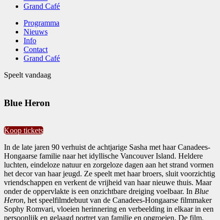
Grand Café
Programma
Nieuws
Info
Contact
Grand Café
Speelt vandaag
Blue Heron
Koop tickets
In de late jaren 90 verhuist de achtjarige Sasha met haar Canadees-
Hongaarse familie naar het idyllische Vancouver Island. Heldere
luchten, eindeloze natuur en zorgeloze dagen aan het strand vormen
het decor van haar jeugd. Ze speelt met haar broers, sluit voorzichtig
vriendschappen en verkent de vrijheid van haar nieuwe thuis. Maar
onder de oppervlakte is een onzichtbare dreiging voelbaar. In
Blue
Heron
, het speelfilmdebuut van de Canadees-Hongaarse filmmaker
Sophy Romvari, vloeien herinnering en verbeelding in elkaar in een
persoonlijk en gelaagd portret van familie en opgroeien. De film,